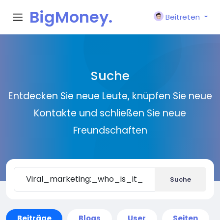
BigMoney.
Beitreten
VIP
Suche
Entdecken Sie neue Leute, knüpfen Sie neue
Kontakte und schließen Sie neue
Freundschaften
Suche
Beiträge
Blogs
User
Seiten