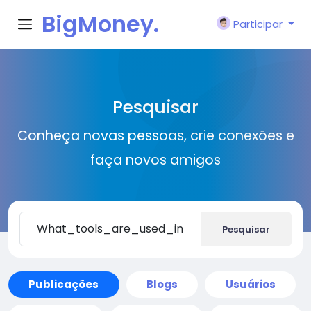
BigMoney.
Participar
VIP
Pesquisar
Conheça novas pessoas, crie conexões e
faça novos amigos
Pesquisar
Publicações
Blogs
Usuários