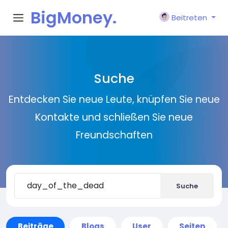
BigMoney.
Beitreten
VIP
Suche
Entdecken Sie neue Leute, knüpfen Sie neue
Kontakte und schließen Sie neue
Freundschaften
Suche
Beiträge
Blogs
User
Seiten