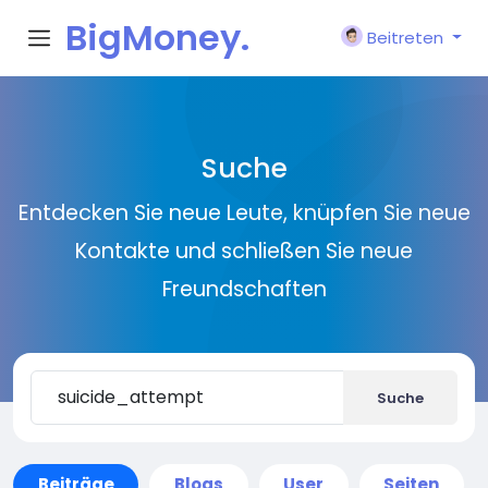
BigMoney.
Beitreten
VIP
Suche
Entdecken Sie neue Leute, knüpfen Sie neue
Kontakte und schließen Sie neue
Freundschaften
Suche
Beiträge
Blogs
User
Seiten