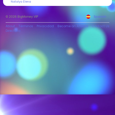
Natalya Elena
© 2026 BigMoney.VIP
Spanish
About
Términos
Privacidad
Become an Affiliate
Contact Us
Directorio