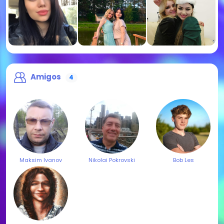
Amigos
4
Maksim Ivanov
Nikolai Pokrovski
Bob Les