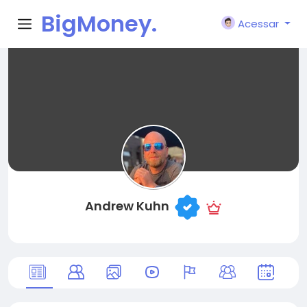
BigMoney.
Acessar
VIP
Andrew Kuhn