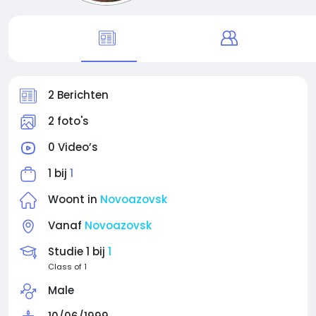
2 Berichten
2 foto's
0 Video’s
1 bij
1
Woont in
Novoazovsk
Vanaf
Novoazovsk
Studie 1 bij
1
Class of 1
Male