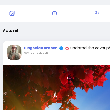
Actueel
updated the cover p
Blagovid Karaban
één jaar geleden
-