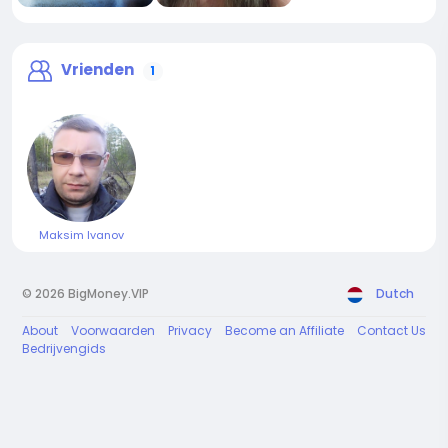
Vrienden
1
Maksim Ivanov
© 2026 BigMoney.VIP
Dutch
About
Voorwaarden
Privacy
Become an Affiliate
Contact Us
Bedrijvengids