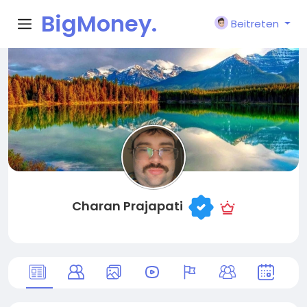
BigMoney.
Beitreten
VIP
Charan Prajapati