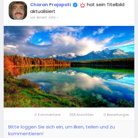
hat sein Titelbild
Charan Prajapati
aktualisiert
vor einem Jahr
-
0 Kommentare
2KB Ansichten
0 Bewertungen
Bitte loggen Sie sich ein, um liken, teilen und zu
kommentieren!