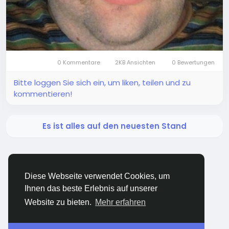
0 Kommentare
2KB Ansichten
0 Bewertungen
Bitte loggen Sie sich ein, um liken, teilen und zu
kommentieren!
Es ist alles auf den neuesten Stand
Diese Webseite verwendet Cookies, um
Ihnen das beste Erlebnis auf unserer
BigMoney.VIP Powered by
Hosting Pokrov
Website zu bieten.
Mehr erfahren