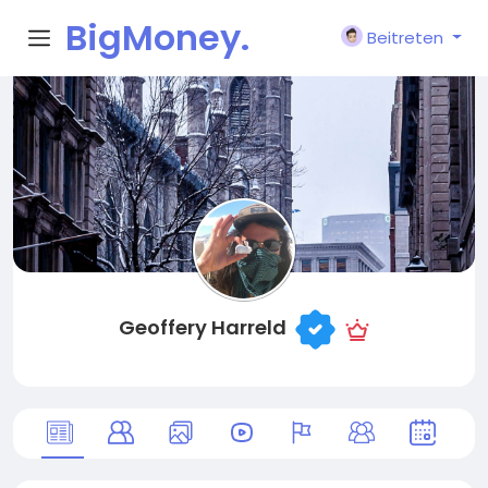
BigMoney.
Beitreten
VIP
Geoffery Harreld