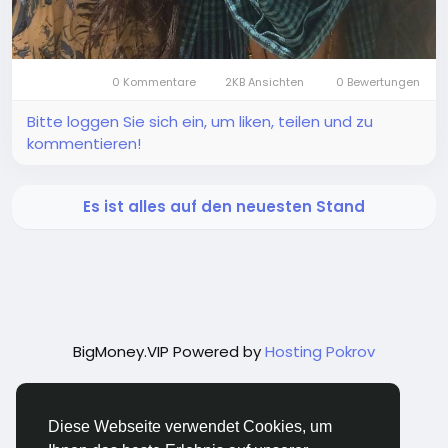
0 Kommentare
2KB Ansichten
0 Bewertungen
Bitte loggen Sie sich ein, um liken, teilen und zu
kommentieren!
Es ist alles auf den neuesten Stand
BigMoney.VIP Powered by
Hosting Pokrov
Diese Webseite verwendet Cookies, um