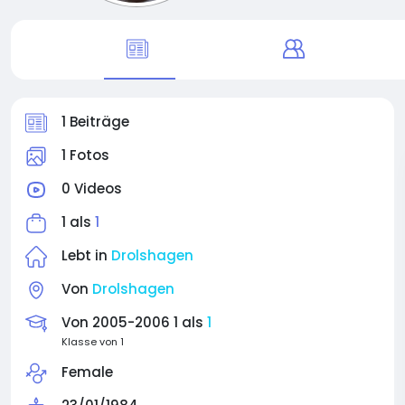
1 Beiträge
1 Fotos
0 Videos
1 als
1
Lebt in
Drolshagen
Von
Drolshagen
Von 2005-2006 1 als
1
Klasse von 1
Female