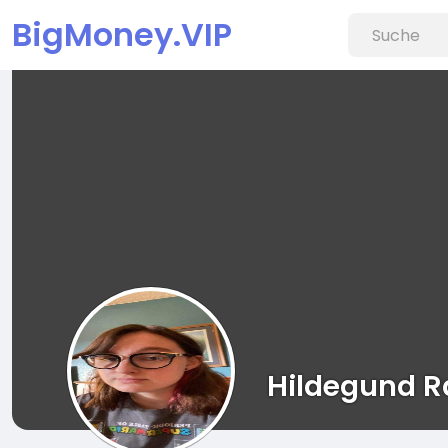
BigMoney.VIP
Hildegund R