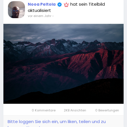
hat sein Titelbild
Nooa Peltola
aktualisiert
vor einem Jahr
-
0 Kommentare
2KB Ansichten
0 Bewertungen
Bitte loggen Sie sich ein, um liken, teilen und zu