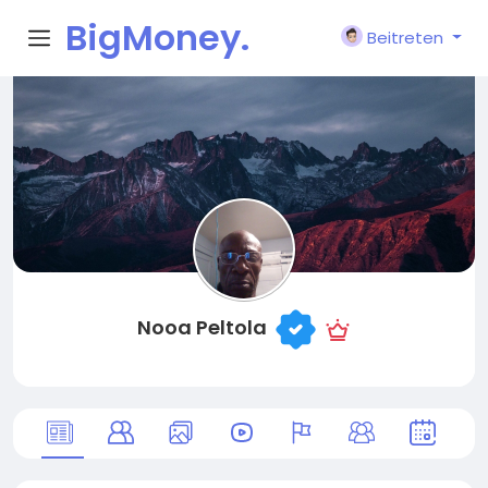
BigMoney.
Beitreten
VIP
Nooa Peltola