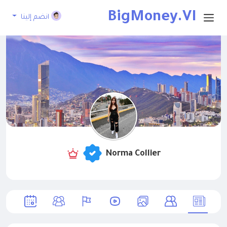
BigMoney.VI
انضم إلينا
P
Norma Collier