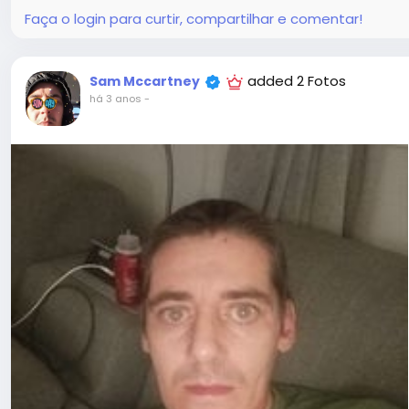
Faça o login para curtir, compartilhar e comentar!
added 2 Fotos
Sam Mccartney
há 3 anos
-