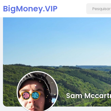
BigMoney.VIP
Sam Mccart