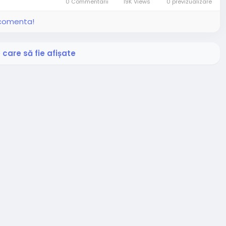
0 Commentarii
19K Views
0 previzualizare
i comenta!
care să fie afișate