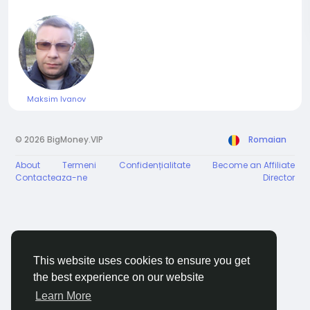
Maksim Ivanov
© 2026 BigMoney.VIP
Romaian
About
Termeni
Confidențialitate
Become an Affiliate
Contacteaza-ne
Director
This website uses cookies to ensure you get
the best experience on our website
Learn More