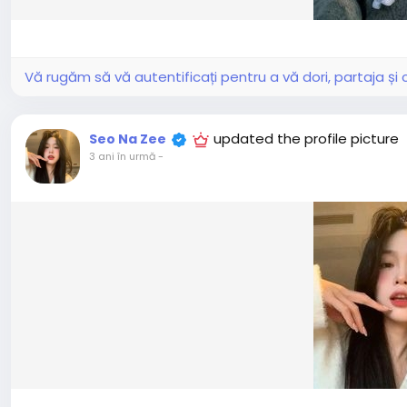
Vă rugăm să vă autentificați pentru a vă dori, partaja ș
updated the profile picture
Seo Na Zee
3 ani în urmă
-