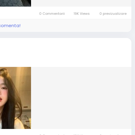
0 Commentarii
19K Views
0 previzualizare
i comenta!