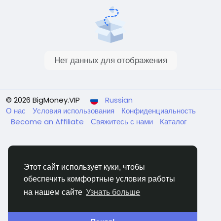
Нет данных для отображения
© 2026 BigMoney.VIP
Russian
О нас
Условия использования
Конфиденциальность
Become an Affiliate
Свяжитесь с нами
Каталог
Этот сайт использует куки, чтобы
обеспечить комфортные условия работы
BigMoney.VIP Powered by
Hosting Pokrov
на нашем сайте
Узнать больше