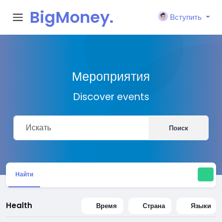
BigMoney.
Вступить
VIP
Мероприятия
Discover events
Поиск
Найти
Health
Время
Страна
Языки