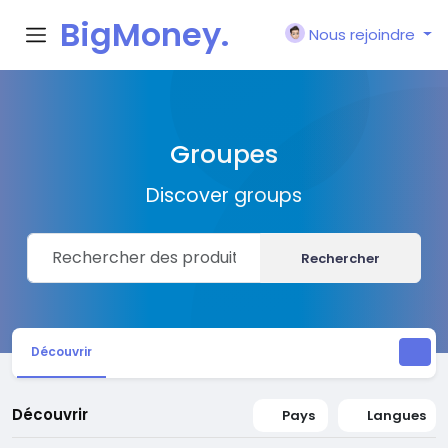
BigMoney.
Nous rejoindre
VIP
Groupes
Discover groups
Rechercher
Découvrir
Découvrir
Pays
Langues