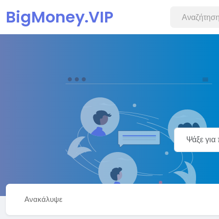
BigMoney.VIP
Ανακάλυψε