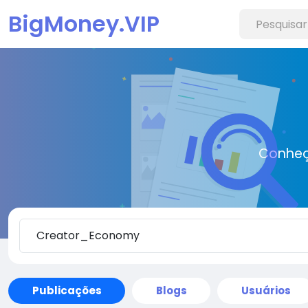
BigMoney.VIP
Conheç
Publicações
Blogs
Usuários