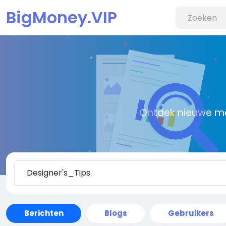
BigMoney.VIP
Ontdek nieuwe me
Berichten
Blogs
Gebruikers