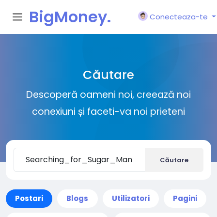
BigMoney.
Conecteaza-te
VIP
Căutare
Descoperă oameni noi, creează noi
conexiuni și faceti-va noi prieteni
Căutare
Postari
Blogs
Utilizatori
Pagini