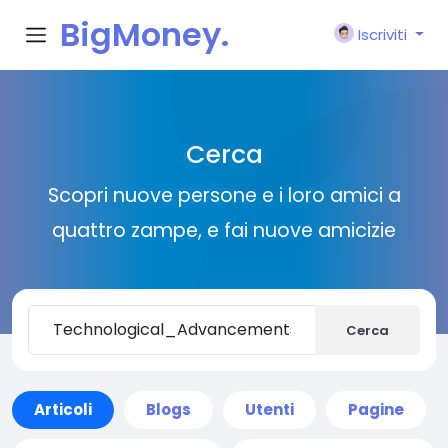
BigMoney.
Iscriviti
VIP
Cerca
Scopri nuove persone e i loro amici a
quattro zampe, e fai nuove amicizie
Cerca
Articoli
Blogs
Utenti
Pagine