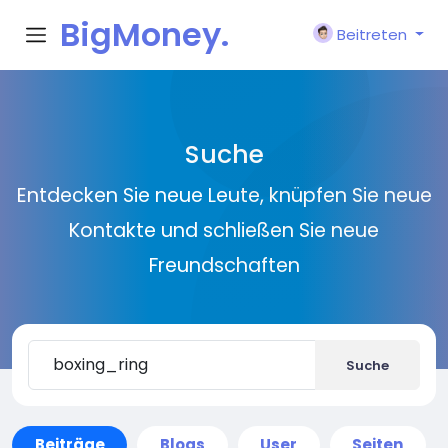
BigMoney.
Beitreten
VIP
Suche
Entdecken Sie neue Leute, knüpfen Sie neue
Kontakte und schließen Sie neue
Freundschaften
Suche
Beiträge
Blogs
User
Seiten