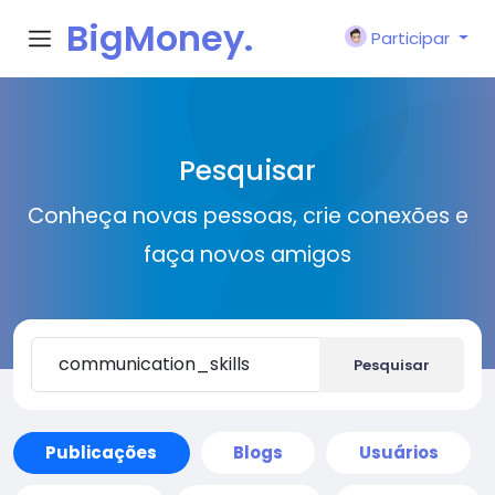
BigMoney.
Participar
VIP
Pesquisar
Conheça novas pessoas, crie conexões e
faça novos amigos
Pesquisar
Publicações
Blogs
Usuários