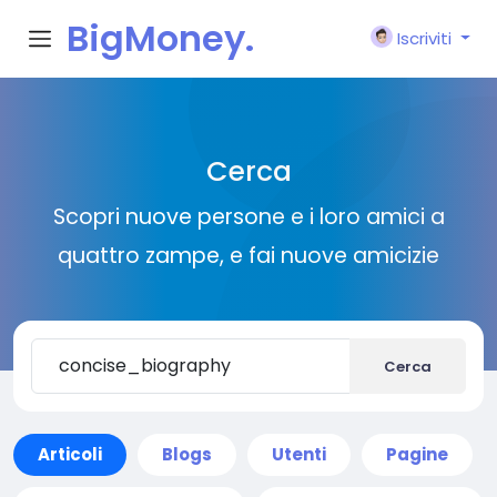
BigMoney.
Iscriviti
VIP
Cerca
Scopri nuove persone e i loro amici a
quattro zampe, e fai nuove amicizie
Cerca
Articoli
Blogs
Utenti
Pagine