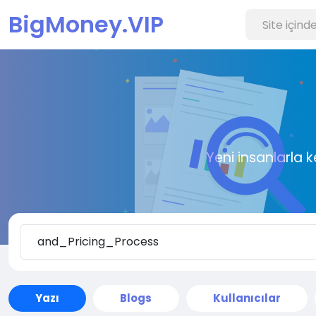
BigMoney.VIP
Yeni insanlarla 
Yazı
Blogs
Kullanıcılar