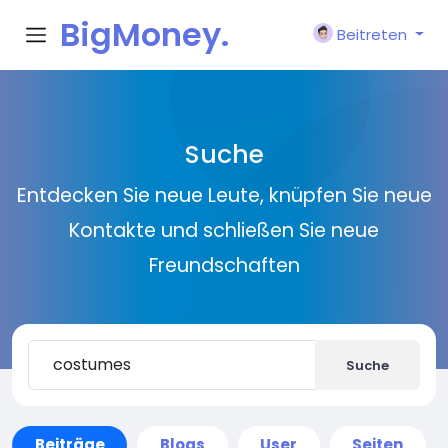
BigMoney.
Beitreten
VIP
Suche
Entdecken Sie neue Leute, knüpfen Sie neue
Kontakte und schließen Sie neue
Freundschaften
Suche
Beiträge
Blogs
User
Seiten