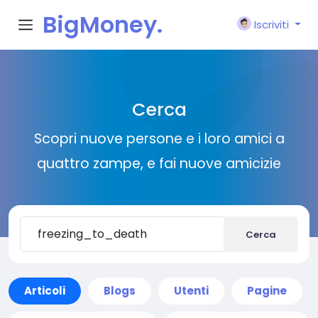
BigMoney.
Iscriviti
VIP
Cerca
Scopri nuove persone e i loro amici a
quattro zampe, e fai nuove amicizie
Cerca
Articoli
Blogs
Utenti
Pagine