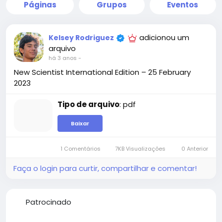
Páginas
Grupos
Eventos
adicionou um
Kelsey Rodriguez
arquivo
há 3 anos
-
New Scientist International Edition – 25 February
2023
Tipo de arquivo
: pdf
Baixar
1 Comentários
7KB Visualizações
0 Anterior
Faça o login para curtir, compartilhar e comentar!
Patrocinado