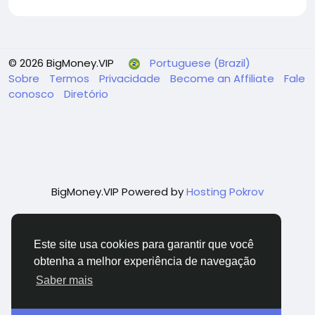
© 2026 BigMoney.VIP
Portuguese (Brazil)
Sobre
Termos
Privacidade
Become an Affiliate
Fale
conosco
Diretório
BigMoney.VIP Powered by
Hosting Pokrov
Este site usa cookies para garantir que você
obtenha a melhor experiência de navegação
Saber mais