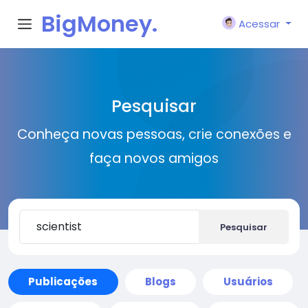
BigMoney.
Acessar
VIP
Pesquisar
Conheça novas pessoas, crie conexões e
faça novos amigos
Pesquisar
Publicações
Blogs
Usuários