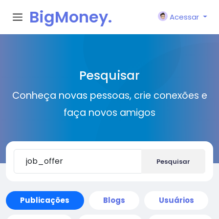
BigMoney.
Acessar
VIP
Pesquisar
Conheça novas pessoas, crie conexões e
faça novos amigos
Pesquisar
Publicações
Blogs
Usuários