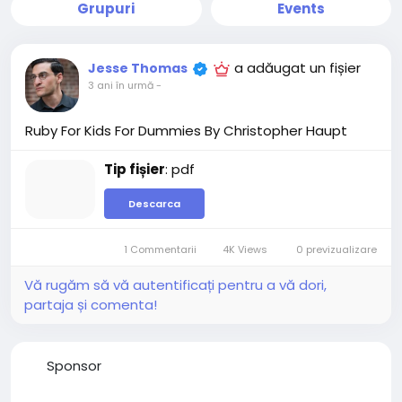
Grupuri
Events
a adăugat un fișier
Jesse Thomas
3 ani în urmă
-
Ruby For Kids For Dummies By Christopher Haupt
Tip fișier
: pdf
Descarca
1 Commentarii
4K Views
0 previzualizare
Vă rugăm să vă autentificați pentru a vă dori,
partaja și comenta!
Sponsor