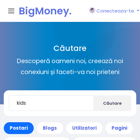
BigMoney.
Conecteaza-te
VIP
Căutare
Descoperă oameni noi, creează noi
conexiuni și faceti-va noi prieteni
Căutare
Postari
Blogs
Utilizatori
Pagini