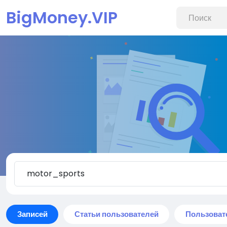
BigMoney.VIP
Записей
Статьи пользователей
Пользоват