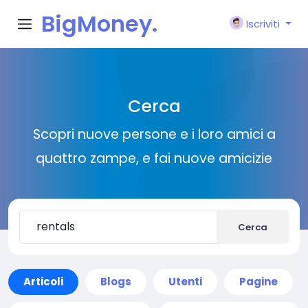
BigMoney.
Iscriviti
VIP
Cerca
Scopri nuove persone e i loro amici a
quattro zampe, e fai nuove amicizie
Cerca
Articoli
Blogs
Utenti
Pagine