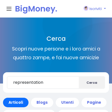
BigMoney.
Iscriviti
VIP
Cerca
Scopri nuove persone e i loro amici a
quattro zampe, e fai nuove amicizie
Cerca
Articoli
Blogs
Utenti
Pagine