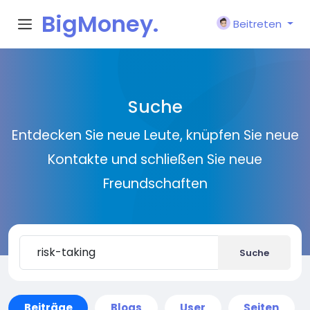
BigMoney.
Beitreten
VIP
Suche
Entdecken Sie neue Leute, knüpfen Sie neue
Kontakte und schließen Sie neue
Freundschaften
Suche
Beiträge
Blogs
User
Seiten