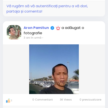
Vă rugăm să vă autentificați pentru a vă dori,
partaja și comenta!
a adăugat o
Aron Pamitun
fotografie
3 ani în urmă
-
0 Commentarii
3K Views
0 previzualizare
1