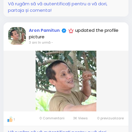
Vă rugăm să vă autentificați pentru a vă dori,
partaja și comenta!
updated the profile
Aron Pamitun
picture
3 ani în urmă
-
0 Commentarii
3K Views
0 previzualizare
1