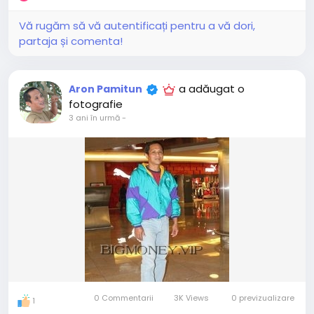
Vă rugăm să vă autentificați pentru a vă dori,
partaja și comenta!
a adăugat o
Aron Pamitun
fotografie
3 ani în urmă
-
0 Commentarii
3K Views
0 previzualizare
1