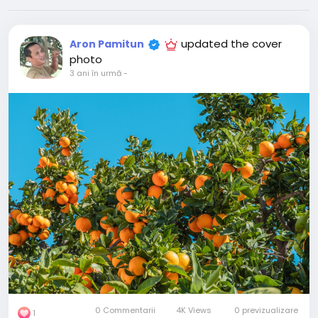
updated the cover
Aron Pamitun
photo
3 ani în urmă
-
0 Commentarii
4K Views
0 previzualizare
1