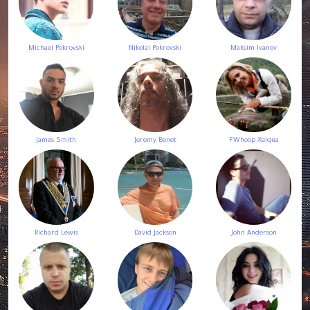
Michael Pokrovski
Nikolai Pokrovski
Maksim Ivanov
James Smith
Jeremy Benet
FWhoop Xelqua
Richard Lewis
David Jackson
John Anderson