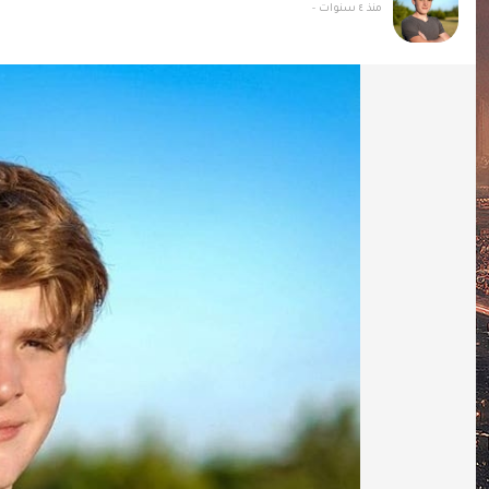
منذ ٤ سنوات
-