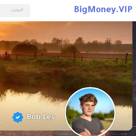
BigMoney.VIP
Bob Les