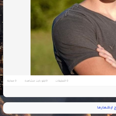
0 التعليقات
9كيلو بايت مشاهدة
0 معاينة
ئج لإظهارها