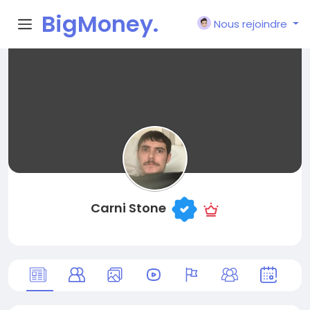
BigMoney.
Nous rejoindre
VIP
Carni Stone