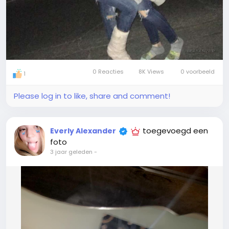
0 Reacties
8K Views
0 voorbeeld
1
Please log in to like, share and comment!
toegevoegd een
Everly Alexander
foto
3 jaar geleden
-