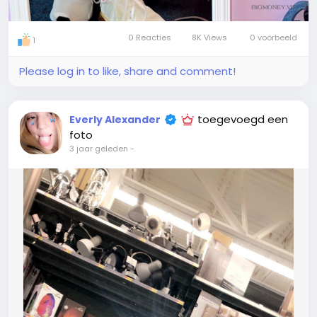
0 Reacties
8K Views
0 voorbeeld
1
Please log in to like, share and comment!
toegevoegd een
Everly Alexander
foto
3 jaar geleden
-