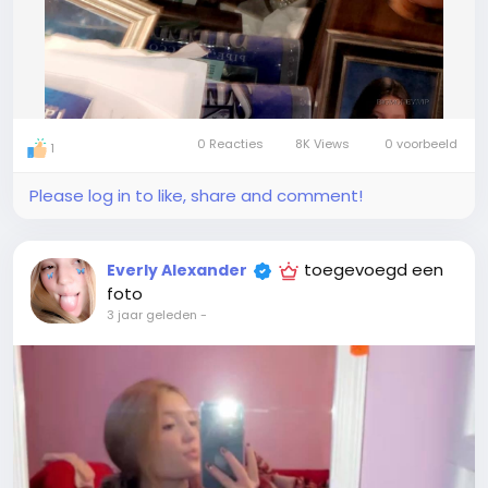
0 Reacties
8K Views
0 voorbeeld
1
Please log in to like, share and comment!
toegevoegd een
Everly Alexander
foto
3 jaar geleden
-