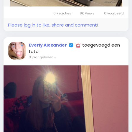
0 Reacties
8K Views
0 voorbeeld
Please log in to like, share and comment!
toegevoegd een
Everly Alexander
foto
3 jaar geleden
-