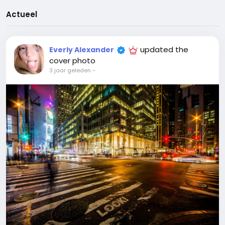
Actueel
updated the
Everly Alexander
cover photo
3 jaar geleden
-