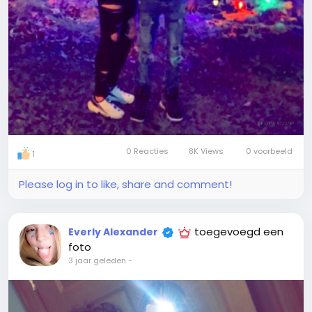
0 Reacties
8K Views
0 voorbeeld
1
Please log in to like, share and comment!
toegevoegd een
Everly Alexander
foto
3 jaar geleden
-