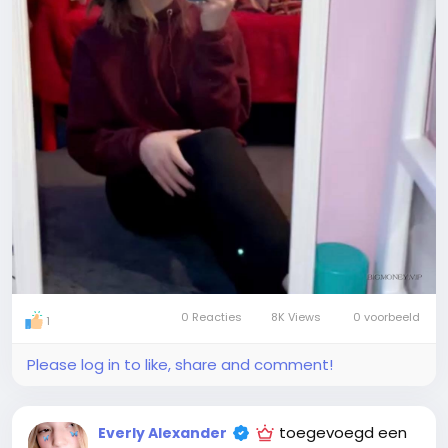
0 Reacties
8K Views
0 voorbeeld
1
Please log in to like, share and comment!
toegevoegd een
Everly Alexander