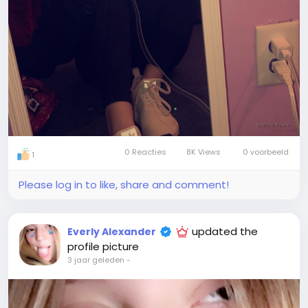
0 Reacties
8K Views
0 voorbeeld
1
Please log in to like, share and comment!
updated the
Everly Alexander
profile picture
3 jaar geleden
-