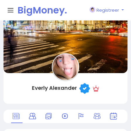
BigMoney.
Registreer
VIP
Everly Alexander