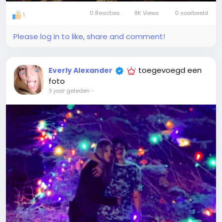
0 Reacties
8K Views
0 voorbeeld
1
Please log in to like, share and comment!
toegevoegd een
Everly Alexander
foto
3 jaar geleden
-