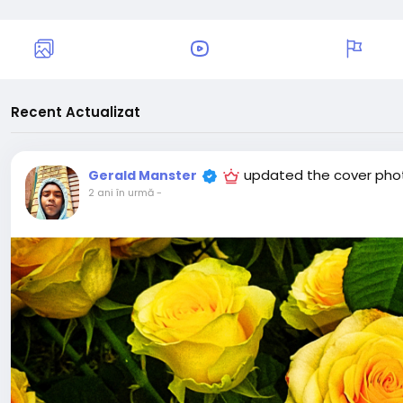
Recent Actualizat
updated the cover pho
Gerald Manster
2 ani în urmă
-