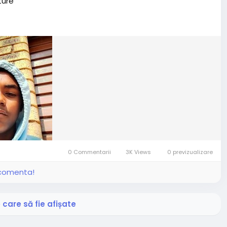
ture
0 Commentarii
3K Views
0 previzualizare
i comenta!
care să fie afișate