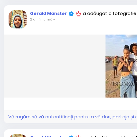
a adăugat o fotografie
Gerald Manster
2 ani în urmă
-
Vă rugăm să vă autentificați pentru a vă dori, partaja ș