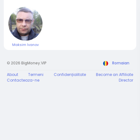
Maksim Ivanov
© 2026 BigMoney.VIP
Romaian
About
Termeni
Confidențialitate
Become an Affiliate
Contacteaza-ne
Director