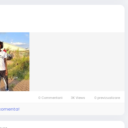
0 Commentarii
3K Views
0 previzualizare
i comenta!