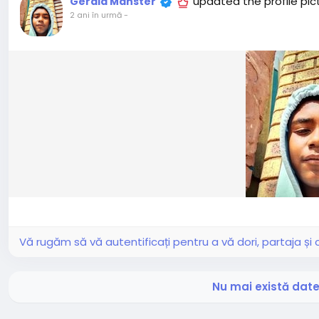
updated the profile pic
Gerald Manster
2 ani în urmă
-
Vă rugăm să vă autentificați pentru a vă dori, partaja ș
Nu mai există date 