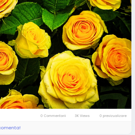
0 Commentarii
3K Views
0 previzualizare
i comenta!