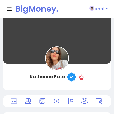
BigMoney.
Katıl
VIP
Katherine Pate