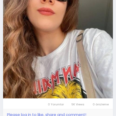
0 Yorumlar
5K Views
0 önizleme
Please log in to like, share and comment!