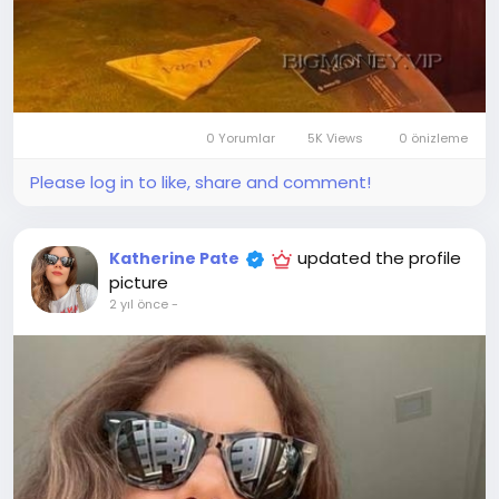
0 Yorumlar
5K Views
0 önizleme
Please log in to like, share and comment!
updated the profile
Katherine Pate
picture
2 yıl önce
-