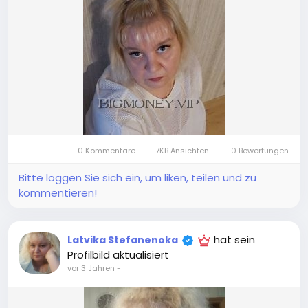
0 Kommentare
7KB Ansichten
0 Bewertungen
Bitte loggen Sie sich ein, um liken, teilen und zu
kommentieren!
hat sein
Latvika Stefanenoka
Profilbild aktualisiert
vor 3 Jahren
-