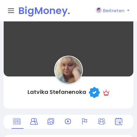
BigMoney.
Beitreten
VIP
Latvika Stefanenoka