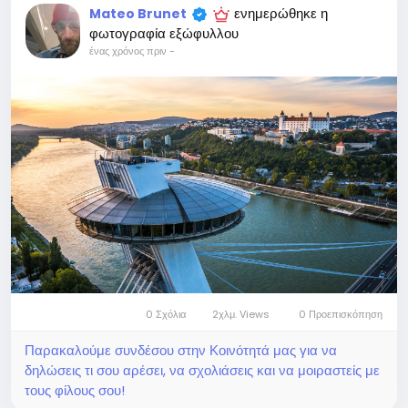
ενημερώθηκε η
Mateo Brunet
φωτογραφία εξώφυλλου
ένας χρόνος πριν
-
0 Σχόλια
2χλμ. Views
0 Προεπισκόπηση
Παρακαλούμε συνδέσου στην Κοινότητά μας για να
δηλώσεις τι σου αρέσει, να σχολιάσεις και να μοιραστείς με
τους φίλους σου!