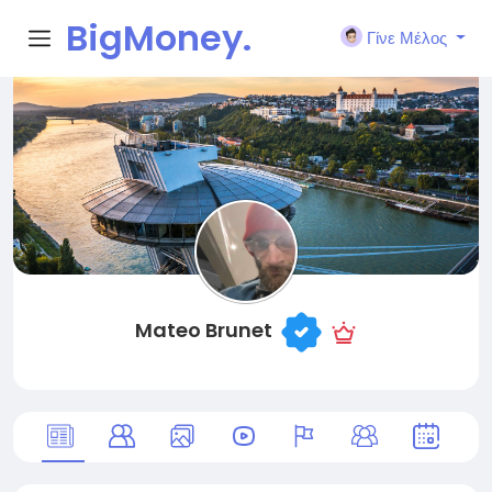
BigMoney.
Γίνε Μέλος
VIP
Mateo Brunet