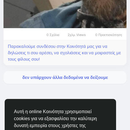
0 Σχόλια
2χλμ. Views
0 Προεπισκόπηση
Παρακαλούμε συνδέσου στην Κοινότητά μας για να
δηλώσεις τι σου αρέσει, να σχολιάσεις και να μοιραστείς με
τους φίλους σου!
δεν υπάρχουν άλλα δεδομένα να δείξουμε
Αυτή η online Κοινότητα χρησιμοποιεί
cookies για να εξασφαλίσει την καλύτερη
BigMoney.VIP Powered by
Hosting Pokrov
δυνατή εμπειρία στους χρήστες της