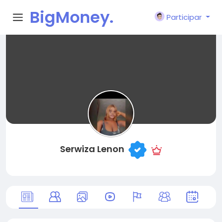
BigMoney.
Participar
VIP
Serwiza Lenon