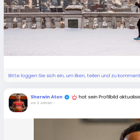
Bitte loggen Sie sich ein, um liken, teilen und zu komment
hat sein Profilbild aktualisi
Sherwin Aton
vor 2 Jahren
-