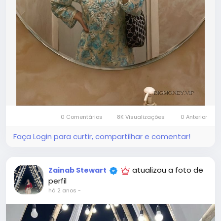
0 Comentários
8K Visualizações
0 Anterior
Faça Login para curtir, compartilhar e comentar!
atualizou a foto de
Zainab Stewart
perfil
há 2 anos
-