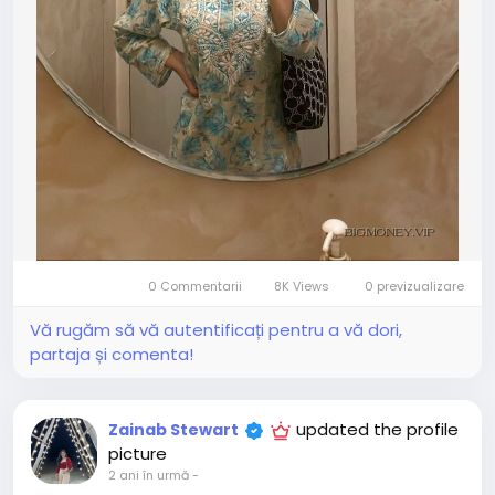
0 Commentarii
8K Views
0 previzualizare
Vă rugăm să vă autentificați pentru a vă dori,
partaja și comenta!
updated the profile
Zainab Stewart
picture
2 ani în urmă
-