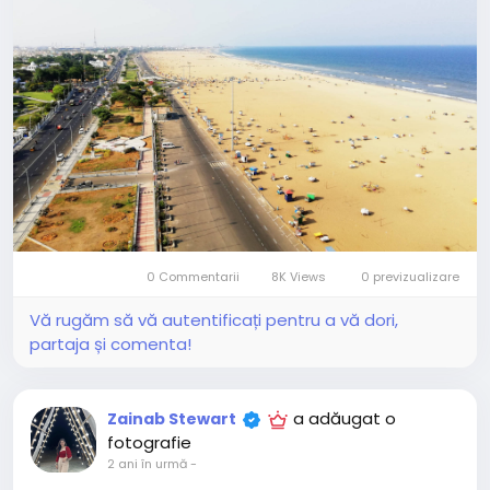
0 Commentarii
8K Views
0 previzualizare
Vă rugăm să vă autentificați pentru a vă dori,
partaja și comenta!
a adăugat o
Zainab Stewart
fotografie
2 ani în urmă
-