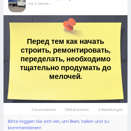
vor 2 Jahren
-
Перед тем как начать
строить, ремонтировать,
переделать, необходимо
тщательно продумать до
мелочей.
0 Kommentare
12KB Ansichten
0 Bewertungen
Bitte loggen Sie sich ein, um liken, teilen und zu
kommentieren!