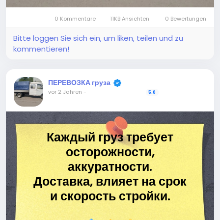
0 Kommentare
11KB Ansichten
0 Bewertungen
Bitte loggen Sie sich ein, um liken, teilen und zu
kommentieren!
ПЕРЕВОЗКА груза
vor 2 Jahren
-
5.0
Каждый груз требует
осторожности,
аккуратности.
Доставка, влияет на срок
и скорость стройки.