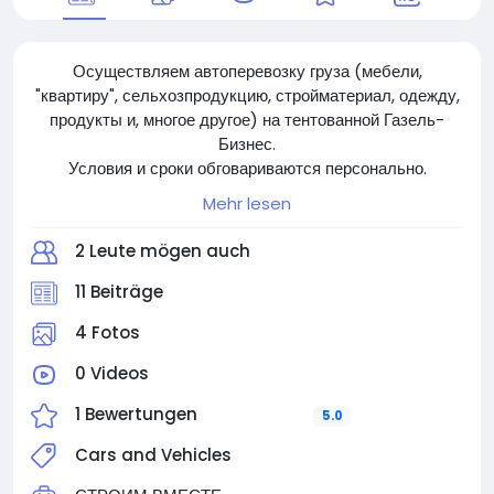
Осуществляем автоперевозку груза (мебели,
"квартиру", сельхозпродукцию, стройматериал, одежду,
продукты и, многое другое) на тентованной Газель-
Бизнес.
Условия и сроки обговариваются персонально.
Ждём Вашего обращения для плодотворного
Mehr lesen
сотрудничества.
2 Leute mögen auch
11 Beiträge
4 Fotos
0 Videos
1 Bewertungen
5.0
Cars and Vehicles