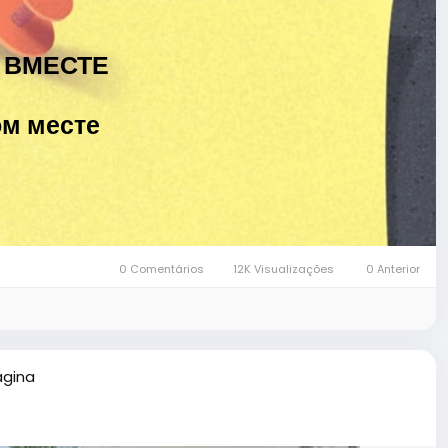
 ВМЕСТЕ
м месте
0 Comentários
12K Visualizações
0 Anterior
ágina