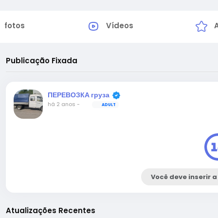
fotos
Vídeos
Publicação Fixada
ПЕРЕВОЗКА груза
há 2 anos
-
ADULT
Você deve inserir a
Atualizações Recentes