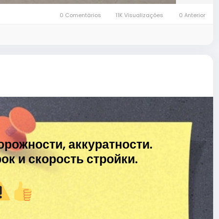
0 Comentários
11K Visualizações
0 Anterior
орожности, аккуратности.
ок и скорость стройки.