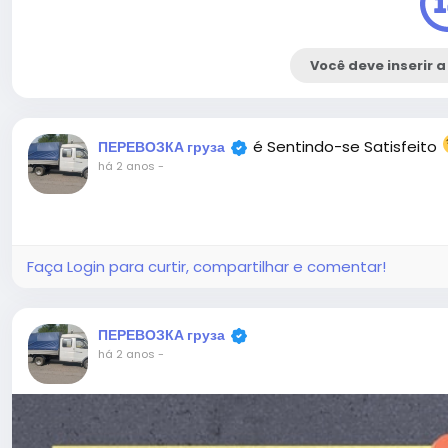
Você deve inserir a
é Sentindo-se Satisfeito
ПЕРЕВОЗКА груза
há 2 anos
-
Faça Login para curtir, compartilhar e comentar!
ПЕРЕВОЗКА груза
há 2 anos
-