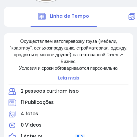
Linha de Tempo
Осуществляем автоперевозку груза (мебели,
"квартиру", сельхозпродукцию, стройматериал, одежду,
продукты и, многое другое) на тентованной Газель-
Бизнес.
Условия и сроки обговариваются персонально.
Ждём Вашего обращения для плодотворного
Leia mais
сотрудничества.
2 pessoas curtiram isso
11 Publicações
4 fotos
0 Vídeos
1 Anterior
5.0