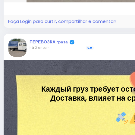
Faça Login para curtir, compartilhar e comentar!
ПЕРЕВОЗКА груза
há 2 anos
-
5.0
Каждый груз требует ост
Доставка, влияет на ср