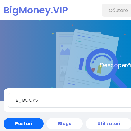
BigMoney.VIP
Descoperă o
Postari
Blogs
Utilizatori