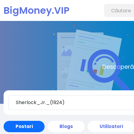
BigMoney.VIP
Descoperă o
Postari
Blogs
Utilizatori